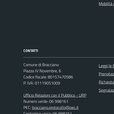
Mobilità 
CONTATTI
Comune di Bracciano
Leggi le
Piazza IV Novembre, 6
Prenota
Codice fiscale: 80157470586
Richiest
P. IVA: 01119051009
Segnalazi
Ufficio Relazioni con il Pubblico - URP
Numero verde: 06 998161
PEC:
bracciano.protocollo@pec.it
Centralino unico: 06 998161