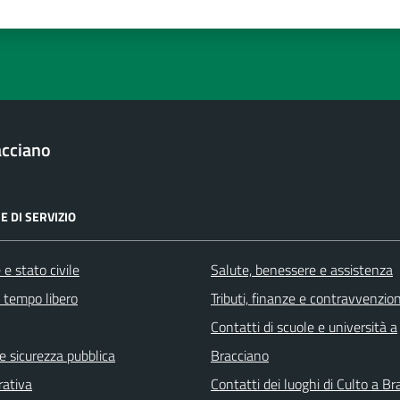
a 1 stelle su 5
luta 2 stelle su 5
Valuta 3 stelle su 5
Valuta 4 stelle su 5
Valuta 5 stelle su 5
acciano
E DI SERVIZIO
e stato civile
Salute, benessere e assistenza
e tempo libero
Tributi, finanze e contravvenzion
Contatti di scuole e università a
 e sicurezza pubblica
Bracciano
rativa
Contatti dei luoghi di Culto a B