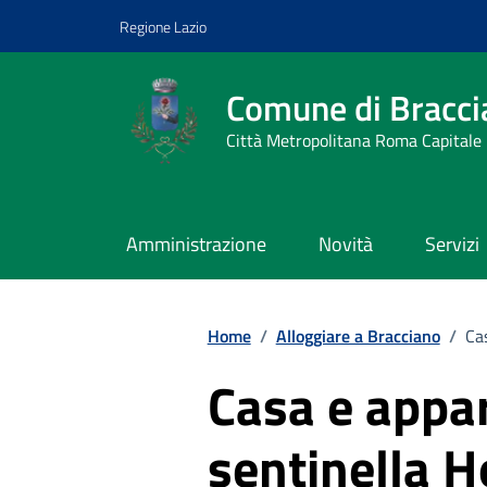
Vai ai contenuti
Vai al footer
Regione Lazio
Comune di Bracci
Città Metropolitana Roma Capitale
Amministrazione
Novità
Servizi
Home
/
Alloggiare a Bracciano
/
Ca
Casa e appa
sentinella 