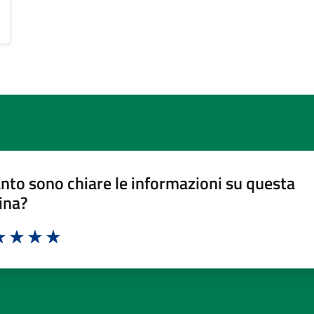
nto sono chiare le informazioni su questa
ina?
a 1 stelle su 5
luta 2 stelle su 5
Valuta 3 stelle su 5
Valuta 4 stelle su 5
Valuta 5 stelle su 5