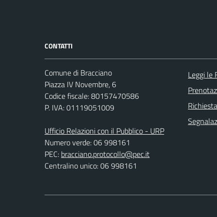
CONTATTI
Comune di Bracciano
Leggi le
Piazza IV Novembre, 6
Prenota
Codice fiscale: 80157470586
Richiest
P. IVA: 01119051009
Segnalazi
Ufficio Relazioni con il Pubblico - URP
Numero verde: 06 998161
PEC:
bracciano.protocollo@pec.it
Centralino unico: 06 998161